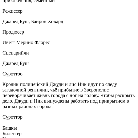
приключения, семейный
Режиссер
Джаред Буш, Байрон Ховард
Продюсер
Иветт Мерино Флорес
Сценарийчи
Джаред Буш
Сүрөттөө
Кролик-полицейский Джуди и лис Ник идут по следу
загадочной рептилии, чьё прибытие в Зверополис
переворачивает жизнь города с ног на голову. Чтобы раскрыть
дело, Джуди и Ник вынуждены работать под прикрытием в
разных районах города.
Сүрөттөр
Башкы
Билеттер