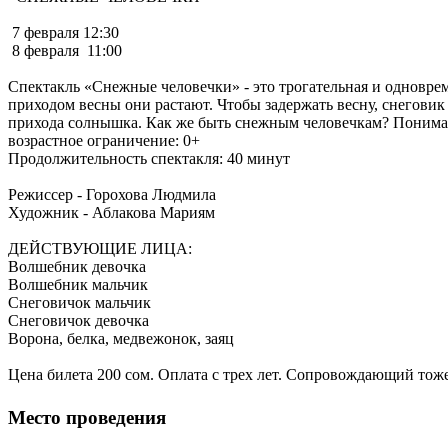
7 февраля 12:30
8 февраля 11:00
Спектакль «Снежные человечки» - это трогательная и одновре
приходом весны они растают. Чтобы задержать весну, снеговик
прихода солнышка. Как же быть снежным человечкам? Понимая,
возрастное ограничение: 0+
Продолжительность спектакля: 40 минут
Режиссер - Горохова Людмила
Художник - Аблакова Мариям
ДЕЙСТВУЮЩИЕ ЛИЦА:
Волшебник девочка
Волшебник мальчик
Снеговичок мальчик
Снеговичок девочка
Ворона, белка, медвежонок, заяц
Цена билета 200 сом. Оплата с трех лет. Сопровождающий тоже
Покупка билетов: @ticket.kg
Место проведения
Адрес: г. Бишкек,